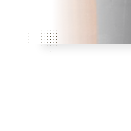
Déjeuner du lundi au samedi,
poissons, salades et desser