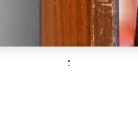
” Bistro de quartier, cuisine fraîche maison, vins au verre"
 dîner sur réservations (8 couverts mini) : viandes,
ts, tout maison avec nos petits vins à prix canons !