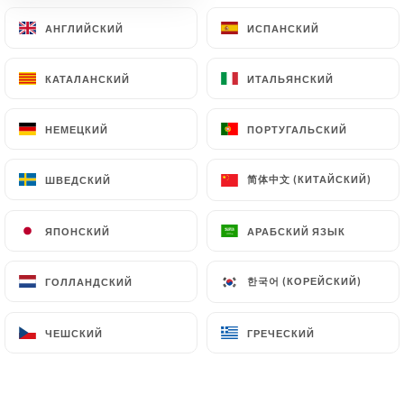
АНГЛИЙСКИЙ
АНГЛИЙСКИЙ
ИСПАНСКИЙ
ИСПАНСКИЙ
КАТАЛАНСКИЙ
КАТАЛАНСКИЙ
ИТАЛЬЯНСКИЙ
ИТАЛЬЯНСКИЙ
Le Cristal Vignon
НЕМЕЦКИЙ
НЕМЕЦКИЙ
ПОРТУГАЛЬСКИЙ
ПОРТУГАЛЬСКИЙ
简体中文 (КИТАЙСКИЙ)
简体中文 (КИТАЙСКИЙ)
ШВЕДСКИЙ
ШВЕДСКИЙ
24 МНЕНИЙ
ЯПОНСКИЙ
ЯПОНСКИЙ
АРАБСКИЙ ЯЗЫК
АРАБСКИЙ ЯЗЫК
BISTROT
27 Rue Vignon
한국어 (КОРЕЙСКИЙ)
한국어 (КОРЕЙСКИЙ)
ГОЛЛАНДСКИЙ
ГОЛЛАНДСКИЙ
75008 Paris France
ЧЕШСКИЙ
ЧЕШСКИЙ
ГРЕЧЕСКИЙ
ГРЕЧЕСКИЙ
Кто мы?